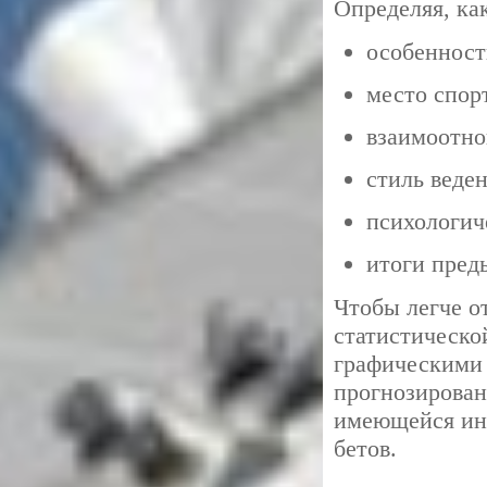
Определяя, ка
особенност
место спор
взаимоотно
стиль веде
психологич
итоги пред
Чтобы легче о
статистическо
графическими
прогнозирован
имеющейся ин
бетов.