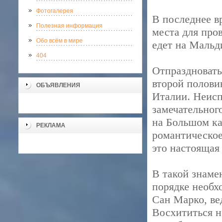
Фотогалерея
В последнее 
Полезная информация
места для про
Обо всём в мире
едет на Мальди
404
Отпраздновать 
второй полови
ОБЪЯВЛЕНИЯ
Италии. Неисп
замечательног
на Большом ка
РЕКЛАМА
романтическое
это настоящая 
В такой знаме
порядке необх
Сан Марко, вед
Восхититься н