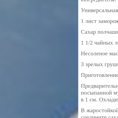
Универсальная
1 лист заморо
Сахар полчаш
1 1/2 чайных 
Несоленое мас
3 зрелых груш
Приготовление
Предварительн
посыпанной му
в 1 см. Охлади
В жаростойкой
соедините саха