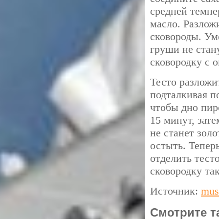
средней темпер
масло. Разлож
сковороды. Ум
груши не стан
сковородку с о
Тесто разложи
подталкивая п
чтобы дно пир
15 минут, зат
не станет зол
остыть. Тепер
отделить тест
сковородку так
Источник:
mus
Смотрите т