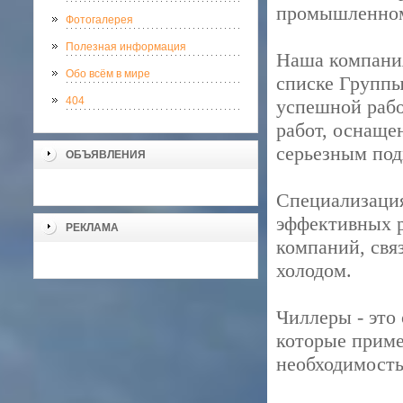
промышленном
Фотогалерея
Полезная информация
Наша компания
Обо всём в мире
списке Группы
404
успешной рабо
работ, оснаще
серьезным под
ОБЪЯВЛЕНИЯ
Специализация
эффективных р
РЕКЛАМА
компаний, св
холодом.
Чиллеры - это
которые прим
необходимость