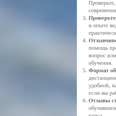
Проверьте,
современны
Проверьте
и опыте ве
практическ
Отзывчиво
помощь пр
вопрос или
обучения.
Формат об
дистанцио
удобной, 
если вы ра
Отзывы ст
обучавших
курса.