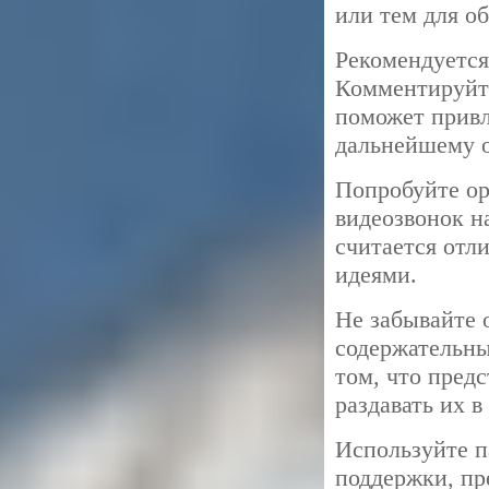
или тем для о
Рекомендуется
Комментируйте
поможет привл
дальнейшему 
Попробуйте ор
видеозвонок н
считается отл
идеями.
Не забывайте 
содержательны
том, что предс
раздавать их 
Используйте п
поддержки, пр