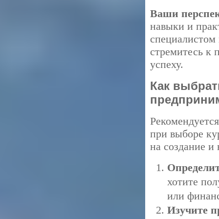
Ваши перспек
навыки и прак
специалистом 
стремитесь к 
успеху.
Как выбрат
предприни
Рекомендуется
при выборе ку
на создание и 
Определит
хотите пол
или финан
Изучите п