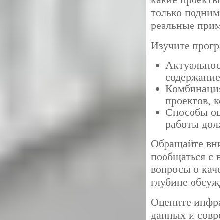
только подниме
реальные при
Изучите прогр
Актуальнос
содержание
Комбинация
проектов, 
Способы оц
работы дол
Обращайте вни
пообщаться с
вопросы о кач
глубине обсуж
Оцените инфра
данных и совр