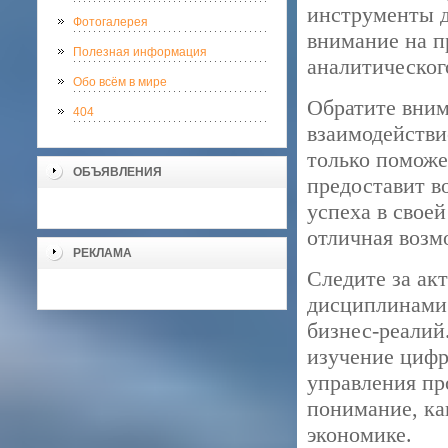
инструменты д
Фотогалерея
внимание на п
Полезная информация
аналитическог
Обо всём в мире
Обратите вним
404
взаимодействи
только поможе
ОБЪЯВЛЕНИЯ
предоставит в
успеха в своей
отличная возм
РЕКЛАМА
Следите за ак
дисциплинами.
бизнес-реалий
изучение цифр
управления пр
понимание, ка
экономике.