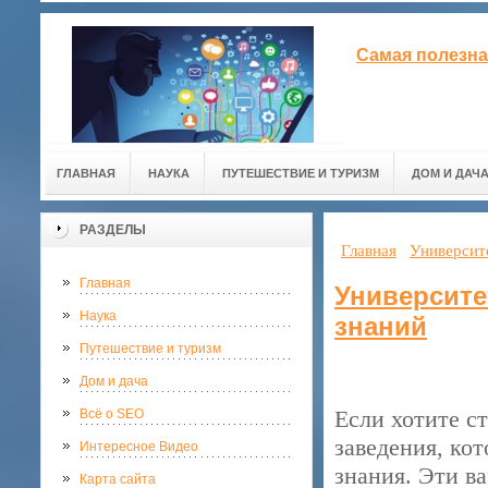
Самая полезна
ГЛАВНАЯ
НАУКА
ПУТЕШЕСТВИЕ И ТУРИЗМ
ДОМ И ДАЧ
РАЗДЕЛЫ
Главная
Университ
Главная
Университе
Наука
знаний
Путешествие и туризм
Дом и дача
Если хотите с
Всё о SEO
заведения, ко
Интересное Видео
знания. Эти в
Карта сайта