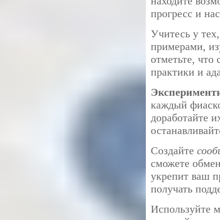
находите возм
прогресс и на
Учитесь у тех
примерами, из
отметьте, что 
практики и ад
Эксперимент
каждый фиаско
доработайте их
останавливайт
Создайте
сооб
сможете обмен
укрепит ваш п
получать подд
Используйте м