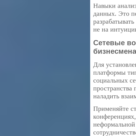
Навыки анализ
данных. Это п
разрабатывать
не на интуици
Сетевые во
бизнесмен
Для установле
платформы тип
социальных се
пространства 
наладить взаи
Применяйте ст
конференциях,
неформальной 
сотрудничестве