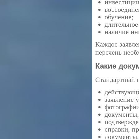
инвестиции
воссоедине
обучение;
длительное
наличие ин
Каждое заявле
перечень необ
Какие доку
Стандартный п
действующи
заявление 
фотографии
документы,
подтвержде
справки, п
документы,