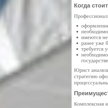
Когда стои
Профессиональ
оформление
необходимо
имеются не
ранее уже 
требуется 
необходимо
государств
Юрист анализи
стратегию офо
процессуальны
Преимущес
Комплексная ю