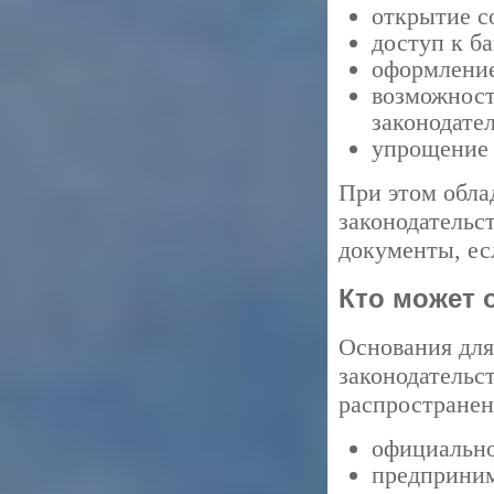
открытие с
доступ к б
оформление
возможност
законодател
упрощение 
При этом обла
законодательс
документы, ес
Кто может
Основания для
законодательс
распростране
официально
предприним