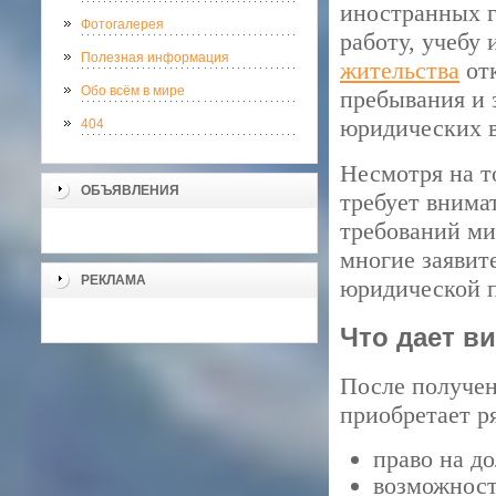
иностранных г
Фотогалерея
работу, учебу 
Полезная информация
жительства
отк
Обо всём в мире
пребывания и 
юридических в
404
Несмотря на т
ОБЪЯВЛЕНИЯ
требует внима
требований ми
многие заявит
РЕКЛАМА
юридической 
Что дает в
После получен
приобретает р
право на д
возможност