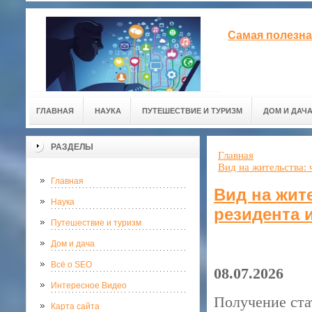
Самая полезна
ГЛАВНАЯ
НАУКА
ПУТЕШЕСТВИЕ И ТУРИЗМ
ДОМ И ДАЧ
РАЗДЕЛЫ
Главная
Вид на жительства: 
Главная
Вид на жите
Наука
резидента 
Путешествие и туризм
Дом и дача
Всё о SEO
08.07.2026
Интересное Видео
Получение ста
Карта сайта