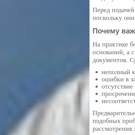
Перед подачей
поскольку они
Почему важ
На практике б
оснований, а 
документов. С
неполный к
ошибки в з
отсутствие
просроченн
несоответс
Предварительн
подобных проб
рассмотрения 