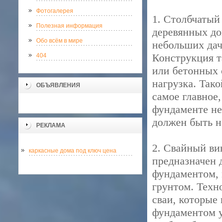
Фотогалерея
1. Столбчатый
Полезная информация
деревянных до
Обо всём в мире
небольших дач
Конструкция т
404
или бетонных 
нагрузка. Так
ОБЪЯВЛЕНИЯ
самое главное
фундаменте не
должен быть н
РЕКЛАМА
2. Свайный ви
каркасные дома под ключ цена
предназначен 
фундаментом, 
грунтом. Техн
сваи, которые 
фундаментом у