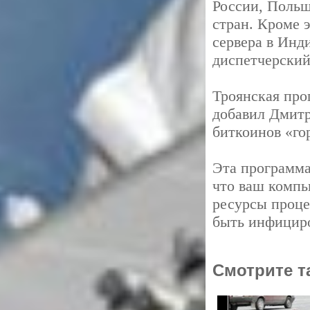
России, Польш
стран. Кроме э
сервера в Инд
диспетчерский
Троянская про
добавил Дмитр
биткоинов «го
Эта программа
что ваш компь
ресурсы проце
быть инфицир
Смотрите т