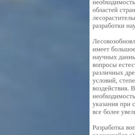
необходимость
областей стра
лесораститель
разработки на
Лесовозобновл
имеет большое
научных данны
вопросы естес
различных дре
условий, степ
воздействия. 
необходимость
указания при 
все более увел
Разработка во