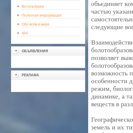
объединяет ко
Фотогалерея
частью указан
Полезная информация
самостоятельн
Обо всём в мире
следующие во
404
Взаимодействи
болотообразов
ОБЪЯВЛЕНИЯ
позволяет выя
болотообразов
возможность п
РЕКЛАМА
особенности д
режим, биолог
динамике, а т
веществ в раз
Географическо
земель и их т