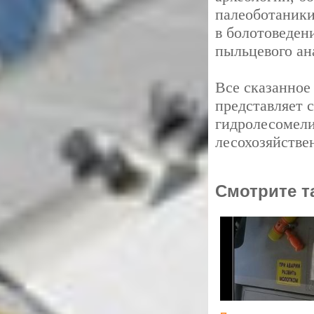
палеоботаники
в болотоведен
пыльцевого ан
Все сказанное
представляет 
гидролесомел
лесохозяйстве
Смотрите т