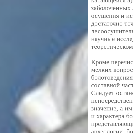
касающейся а)
заболоченных 
осушения и ис
достаточно то
лесоосушитель
научные иссле
теоретическом
Кроме перечис
мелких вопрос
болотоведения
составной час
Следует остан
непосредствен
значение, а и
и характера б
представляющи
археологии, б