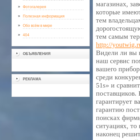
магазинах, за
Фотогалерея
которые имеют
Полезная информация
тем владельца
Обо всём в мире
дорогостоящую
тем самым тер
404
http://youtwig.r
Видели ли вы 
ОБЪЯВЛЕНИЯ
наш сервис п
вашего прибор
среди конкуре
РЕКЛАМА
51s» и сравни
поставщиков. 
гарантирует в
гарантию пост
поисках фирмы
ситуациях, то
наконец реши