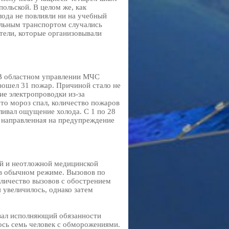
ольской. В целом же, как
ода не повлияли ни на учебный
ольным транспортом случались
ители, которые организовывали
 В областном управлении МЧС
изошел 31 пожар. Причиной стало не
ние электропроводки из-за
что мороз спал, количество пожаров
ливал ощущение холода. С 1 по 28
, направленная на предупреждение
ой и неотложной медицинской
 в обычном режиме. Вызовов по
личество вызовов с обострением
 увеличилось, однако затем
вал исполняющий обязанности
ось семь человек с обморожениями.