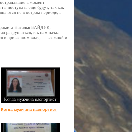
пострадавшие в момент
ы поступать еще будут, так как
щаются не в остром периоде, а
идромета Наталья БАЙДУК,
ал разрушаться, и к нам начал
тся в привычном виде, — влажной и
Когда мужчина паспортист