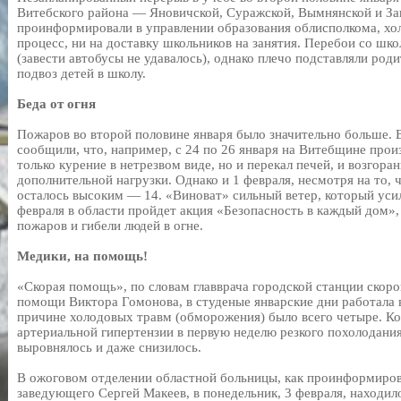
Витебского района — Яновичской, Суражской, Вымнянской и Зап
проинформировали в управлении образования облисполкома, хол
процесс, ни на доставку школьников на занятия. Перебои со шк
(завести автобусы не удавалось), однако плечо подставляли род
подвоз детей в школу.
Беда от огня
Пожаров во второй половине января было значительно больше.
сообщили, что, например, с 24 по 26 января на Витебщине про
только курение в нетрезвом виде, но и перекал печей, и возгора
дополнительной нагрузки. Однако и 1 февраля, несмотря на то, 
осталось высоким — 14. «Виноват» сильный ветер, который уси
февраля в области пройдет акция «Безопасность в каждый дом»
пожаров и гибели людей в огне.
Медики, на помощь!
«Скорая помощь», по словам главврача городской станции скор
помощи Виктора Гомонова, в студеные январские дни работала
причине холодовых травм (обморожения) было всего четыре. Ко
артериальной гипертензии в первую неделю резкого похолодания
выровнялось и даже снизилось.
В ожоговом отделении областной больницы, как проинформиро
заведующего Сергей Макеев, в понедельник, 3 февраля, находил