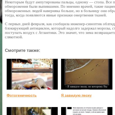
Некоторым будут ампутированы пальцы, одному — стопа. Все 
обморожения были выпившими. По мнению врачей, такие пациент
обмороженных людей наверняка больше, но в больницу они обра
тогда, когда появляются явные признаки омертвения тканей.
С первых дней февраля, как сообщила инженер-синоптик облг
блокирующий антициклон, который надолго задержал морозы, ст
поступать воздух с Атлантики. Это значит, что зима возвращае
слякотной.
Смотрите также:
Фотогеничность
Я завидую песку