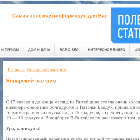
Самая полезная информация для Вас
 И ТУРИЗМ
ДОМ И ДАЧА
ВСЁ О SEO
ИНТЕРЕСНОЕ ВИДЕО
ФО
Главная
Январский экстрим
Январский экстрим
С 17 января и до конца месяца на Витебщине стояла очень холод
инженера-синоптика облгидромета Натальи Байдук, пришелся на 
термометра ночью опускался до 25 градусов, а среднесуточная
10 — 13 градусов. В подборке В-Витебске.ру расскажет о том, 
Ура, каникулы!
Незапланированный перерыв в учебе во второй половине январ