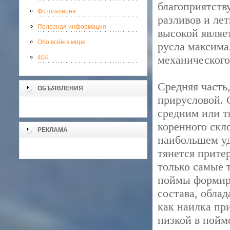
благоприятств
Фотогалерея
разливов и ле
Полезная информация
высокой являе
Обо всём в мире
русла максима
механического
404
Средняя част
ОБЪЯВЛЕНИЯ
прирусловой. 
средним или т
коренного скл
РЕКЛАМА
наибольшем уд
тянется прите
только самые 
поймы формиру
состава, обла
как наилка пр
низкой в пойм