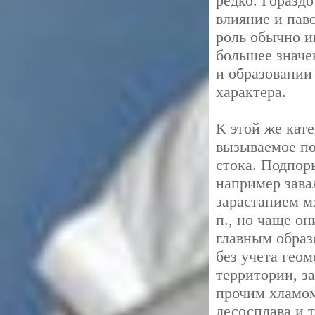
редко. Горазд
влияние и пав
роль обычно и
большее значе
и образовании
характера.
К этой же кат
вызываемое по
стока. Подпор
например зава
зарастанием м
п., но чаще он
главным образ
без учета гео
территории, з
прочим хламом
лесосплава и т