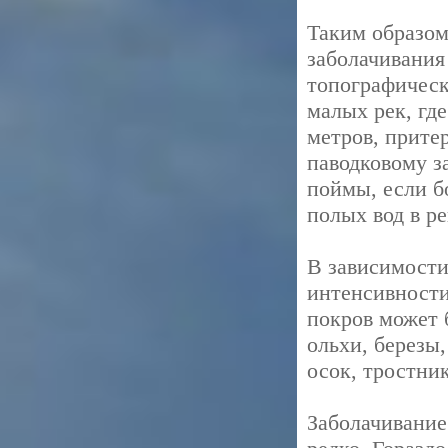
Таким образом
заболачивания
топографичес
малых рек, гд
метров, прите
паводковому з
поймы, если б
полых вод в ре
В зависимости
интенсивности
покров может 
ольхи, березы
осок, тростни
Заболачивание