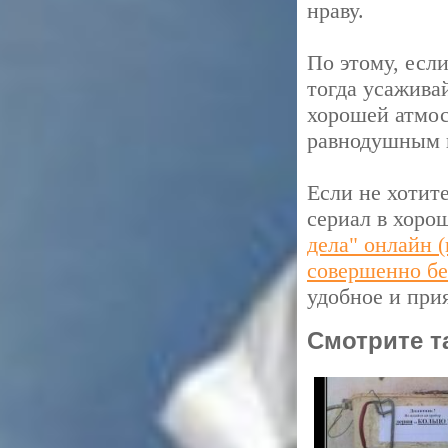
нраву.
По этому, есл
тогда усажива
хорошей атмос
равнодушным 
Если не хотите
сериал в хоро
дела" онлайн (
совершенно бе
удобное и при
Смотрите т