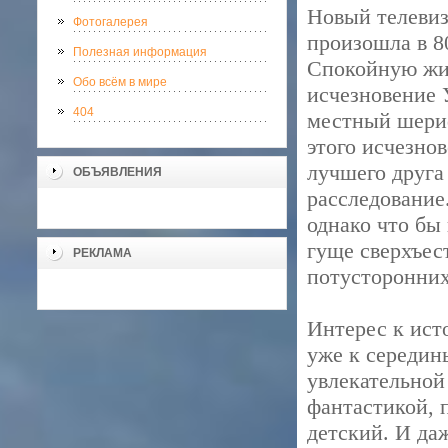
Новый телевиз
Фотогалерея
произошла в 8
Полезная информация
Спокойную жи
Обо всём в мире
исчезновение 
404
местный шери
этого исчезно
лучшего друга
ОБЪЯВЛЕНИЯ
расследование.
однако что бы 
гуще сверхъес
РЕКЛАМА
потусторонних
Интерес к ист
уже к середины
увлекательной
фантастикой, 
детский. И да