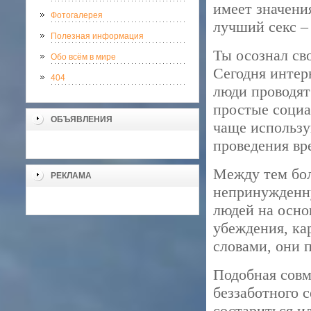
имеет значени
Фотогалерея
лучший секс – 
Полезная информация
Ты осознал св
Обо всём в мире
Сегодня интер
404
люди проводят
простые социа
ОБЪЯВЛЕНИЯ
чаще использу
проведения вр
Между тем бол
РЕКЛАМА
непринужденн
людей на осно
убеждения, ка
словами, они 
Подобная совм
беззаботного 
состариться ил