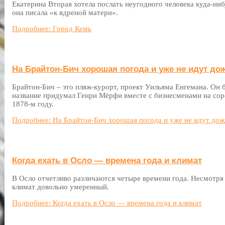
Екатерина Вторая хотела послать неугодного человека куда-нибу
она писала «к ядреной матери».
Подробнее: Город Кемь
На Брайтон-Бич хорошая погода и уже не идут до
Брайтон-Бич – это пляж-курорт, проект Уильяма Енгемана. Он б
название придумал Генри Мёрфи вместе с бизнесменами на соре
1878-м году.
Подробнее: На Брайтон-Бич хорошая погода и уже не идут до
Когда ехать в Осло — времена года и климат
В Осло отчетливо различаются четыре времени года. Несмотря
климат довольно умеренный.
Подробнее: Когда ехать в Осло — времена года и климат