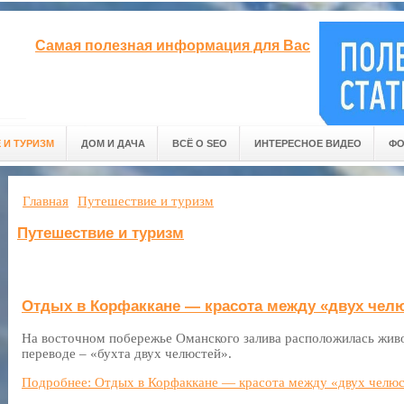
Самая полезная информация для Вас
 И ТУРИЗМ
ДОМ И ДАЧА
ВСЁ О SEO
ИНТЕРЕСНОЕ ВИДЕО
ФО
Главная
Путешествие и туризм
Путешествие и туризм
Отдых в Корфаккане — красота между «двух чел
На восточном побережье Оманского залива расположилась живо
переводе – «бухта двух челюстей».
Подробнее: Отдых в Корфаккане — красота между «двух челю