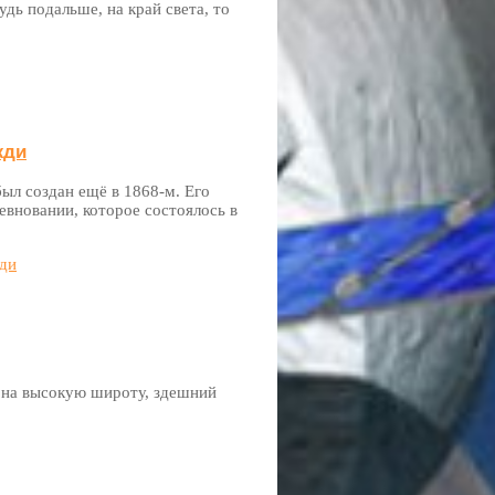
дь подальше, на край света, то
жди
ыл создан ещё в 1868-м. Его
вновании, которое состоялось в
жди
 на высокую широту, здешний