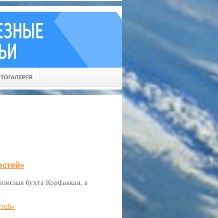
ТОГАЛЕРЕЯ
юстей»
писная бухта Корфаккан, в
стей»