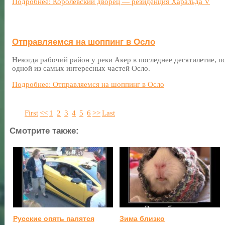
Подробнее: Королевский дворец — резиденция Харальда V
Отправляемся на шоппинг в Осло
Некогда рабочий район у реки Акер в последнее десятилетие, п
одной из самых интересных частей Осло.
Подробнее: Отправляемся на шоппинг в Осло
First
<<
1
2
3
4
5
6
>>
Last
Смотрите также:
Русские опять палятся
Зима близко