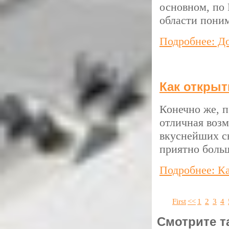
основном, по 
области поним
Подробнее: Д
Как откры
Конечно же, 
отличная возм
вкуснейших сы
приятно боль
Подробнее: К
First
<<
1
2
3
4
Смотрите т