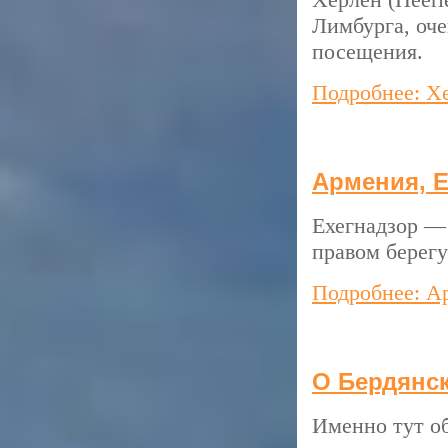
Лимбурга, оче
посещения.
Подробнее: Х
Армения, Е
Ехегнадзор —
правом берегу
Подробнее: А
О Бердянс
Именно тут об