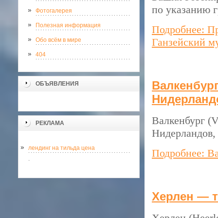
по указанию 
Фотогалерея
Полезная информация
Подробнее: Пр
Ганзейский м
Обо всём в мире
404
Валкенбург
ОБЪЯВЛЕНИЯ
Нидерланд
Валкенбург (V
РЕКЛАМА
Нидерландов, 
лендинг на тильда цена
Подробнее: В
.
Херлен — т
Херлен (Heerl