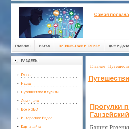
Самая полезна
ГЛАВНАЯ
НАУКА
ПУТЕШЕСТВИЕ И ТУРИЗМ
ДОМ И ДАЧ
РАЗДЕЛЫ
Главная
Путешеств
Главная
Путешестви
Наука
Путешествие и туризм
Дом и дача
Прогулки п
Всё о SEO
Ганзейский
Интересное Видео
Башня Розенкра
Карта сайта