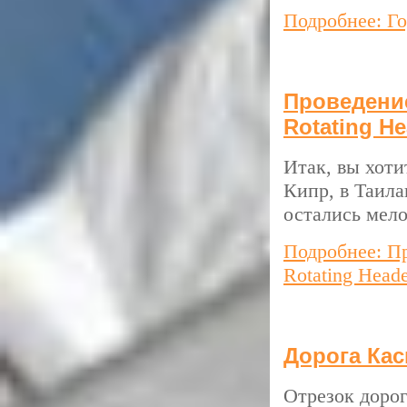
Подробнее: Го
Проведение
Rotating H
Итак, вы хоти
Кипр, в Таила
остались мело
Подробнее: П
Rotating Head
Дорога Ка
Отрезок доро