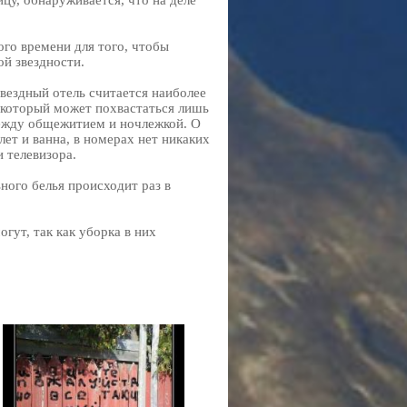
ицу, обнаруживается, что на деле
го времени для того, чтобы
ой звездности.
звездный отель считается наиболее
 который может похвастаться лишь
между общежитием и ночлежкой. О
ет и ванна, в номерах нет никаких
 телевизора.
ьного белья происходит раз в
огут, так как уборка в них