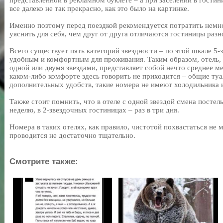
представленной в рекламном буклете – а при заселении в гостин
все далеко не так прекрасно, как это было на картинке.
Именно поэтому перед поездкой рекомендуется потратить немно
уяснить для себя, чем друг от друга отличаются гостиницы разн
Всего существует пять категорий звездности – по этой шкале 5-
удобным и комфортным для проживания. Таким образом, отель,
одной или двумя звездами, представляет собой нечто среднее 
каком-либо комфорте здесь говорить не приходится – общие туал
дополнительных удобств, такие номера не имеют холодильника и
Также стоит помнить, что в отеле с одной звездой смена постел
неделю, в 2-звездочных гостиницах – раз в три дня.
Номера в таких отелях, как правило, чистотой похвастаться не м
проводится не достаточно тщательно.
Смотрите также: