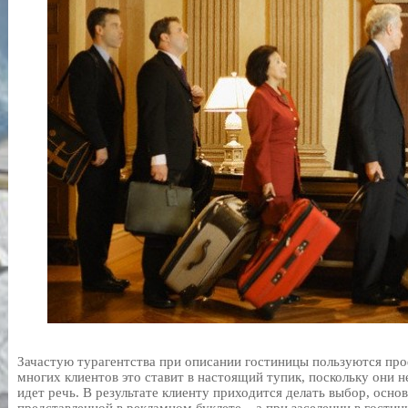
Зачастую турагентства при описании гостиницы пользуются пр
многих клиентов это ставит в настоящий тупик, поскольку они н
идет речь. В результате клиенту приходится делать выбор, осно