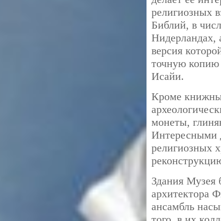
религиозных в
Библий, в чис
Нидерландах, 
версия которо
точную копию 
Исайи.
Кроме книжных
археологическ
монеты, глинян
Интересными д
религиозных х
реконструкцию
Здания Музея 
архитектора 
ансамбль насы
того, в их ко