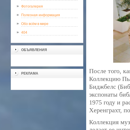
Фотогалерея
Полезная информация
Обо всём в мире
404
ОБЪЯВЛЕНИЯ
После того, к
РЕКЛАМА
Коллекцию Пыт
Биджбелс (Биб
экспонаты биб
1975 году и ра
Херенграхт, п
Коллекция муз
делает ее инте