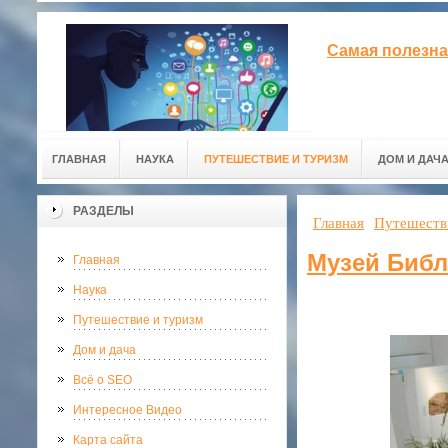
Самая полезна
ГЛАВНАЯ
НАУКА
ПУТЕШЕСТВИЕ И ТУРИЗМ
ДОМ И ДАЧ
РАЗДЕЛЫ
Главная
Путешеств
Музей Биб
Главная
Наука
Путешествие и туризм
Дом и дача
Всё о SEO
Интересное Видео
Карта сайта