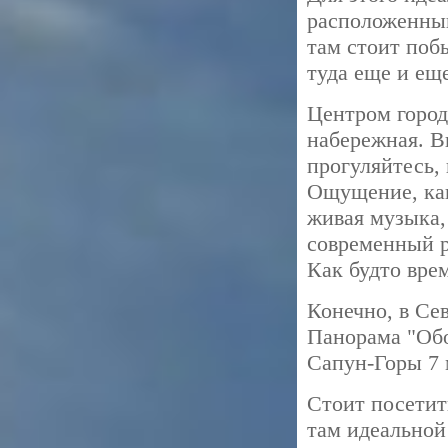
расположенный
там стоит поб
туда еще и еще
Центром город
набережная. В
прогуляйтесь, 
Ощущение, как
живая музыка,
современный р
Как будто врем
Конечно, в Се
Панорама "Обо
Сапун-Горы 7 
Стоит посетит
там идеальной