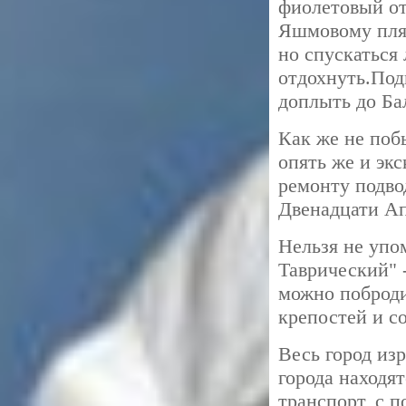
фиолетовый от
Яшмовому пляж
но спускаться 
отдохнуть.Под
доплыть до Ба
Как же не поб
опять же и эк
ремонту подво
Двенадцати Ап
Нельзя не упо
Таврический" 
можно поброди
крепостей и с
Весь город из
города находя
транспорт, с 