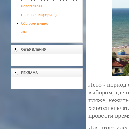
Фотогалерея
Полезная информация
Обо всём в мире
404
ОБЪЯВЛЕНИЯ
РЕКЛАМА
Лето - период 
выбором, где 
пляже, нежить
хочется впеча
провести врем
Для этого иде