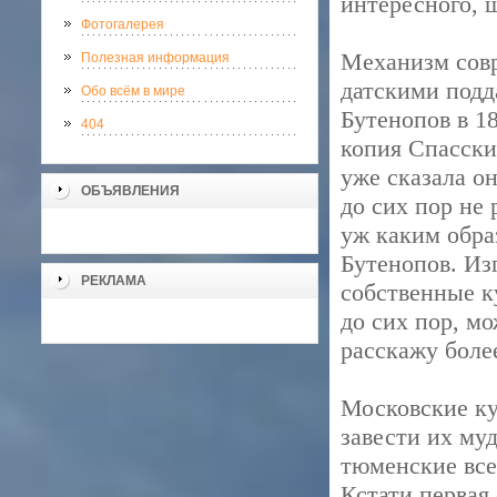
интересного, ш
Фотогалерея
Механизм совр
Полезная информация
датскими подд
Обо всём в мире
Бутенопов в 1
404
копия Спасских
уже сказала он
ОБЪЯВЛЕНИЯ
до сих пор не
уж каким обра
Бутенопов. Из
РЕКЛАМА
собственные к
до сих пор, м
расскажу боле
Московские ку
завести их муд
тюменские всег
Кстати первая 