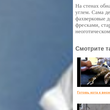
На стенах обн
углем. Сама д
фахверковые до
фресками, ста
неоготическом
Смотрите т
Готовь кота к весн