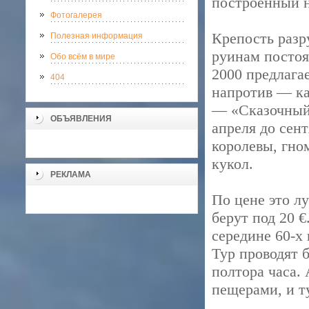
построенный н
Фотогалерея
Крепость разр
Полезная информация
руинам постоя
Обо всём в мире
2000 предлагае
404
напротив — ка
— «Сказочный 
ОБЪЯВЛЕНИЯ
апреля до сен
королевы, гно
кукол.
РЕКЛАМА
По цене это л
берут под 20 €
середине 60-х 
Тур проводят 
полтора часа. 
пещерами, и ту