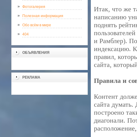
Фотогалерея
Итак, что же 
написанию уни
Полезная информация
поднять рейти
Обо всём в мире
пользователей
404
и Рамблер). П
индексацию. К
ОБЪЯВЛЕНИЯ
правил, котор
сайта, которы
РЕКЛАМА
Правила и со
Контент долже
сайта думать.
построено так
диагонали. По
расположение,