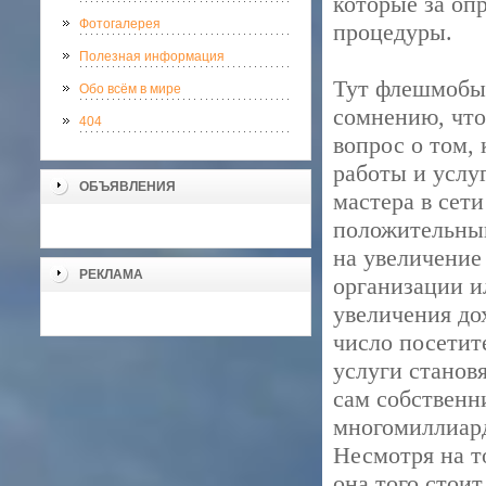
которые за оп
Фотогалерея
процедуры.
Полезная информация
Тут флешмобы,
Обо всём в мире
сомнению, что
404
вопрос о том,
работы и услуг
ОБЪЯВЛЕНИЯ
мастера в сети
положительный
на увеличение
РЕКЛАМА
организации и
увеличения до
число посетит
услуги становя
сам собственни
многомиллиард
Несмотря на т
она того стои